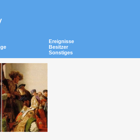
v
Ereignisse
äge
Besitzer
Sonstiges