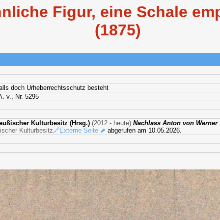
nliche Figur, eine Schale e
(1875)
falls doch Urheberrechtsschutz besteht
. v., Nr. 5295
ußischer Kulturbesitz (Hrsg.)
(2012 - heute)
Nachlass Anton von Werner
scher Kulturbesitz
🔗Externe Seite ⬈
abgerufen am 10.05.2026.