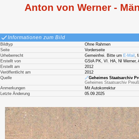
Anton von Werner - Män
Informationen zum Bild
Bildtyp
Ohne Rahmen
Seite
Vorderseite
Urheberrecht
Gemeinfrei. Bitte um
E-Mail
, 
Erstellt von
GStA PK, VI. HA, Nl Werner, A
Erstellt am
2012
Veröffentlicht am
2012
Quelle
🔗
Geheimes Staatsarchiv Pre
Geheimes Staatsarchiv Preußi
Anmerkungen
Mit Autokorrektur
Letzte Änderung
05.09.2025