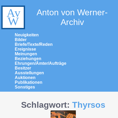
Anton von Werner-
Archiv
Neuigkeiten
Bilder
Briefe/Texte/Reden
Ereignisse
Meinungen
Beziehungen
Ehrungen/Ämter/Aufträge
Besitzer
Ausstellungen
Auktionen
Publikationen
Sonstiges
Schlagwort:
Thyrsos