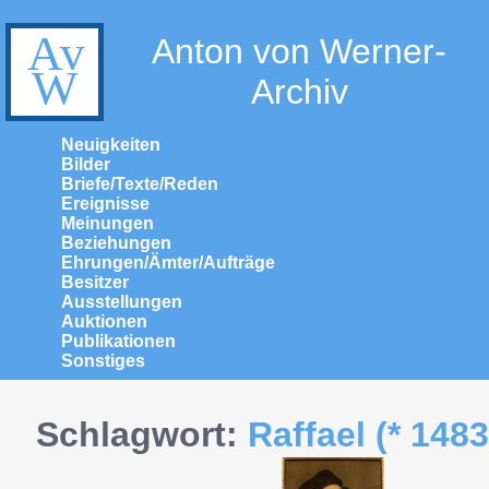
Anton von Werner-
Archiv
Neuigkeiten
Bilder
Briefe/Texte/Reden
Ereignisse
Meinungen
Beziehungen
Ehrungen/Ämter/Aufträge
Besitzer
Ausstellungen
Auktionen
Publikationen
Sonstiges
Schlagwort:
Raffael (* 1483