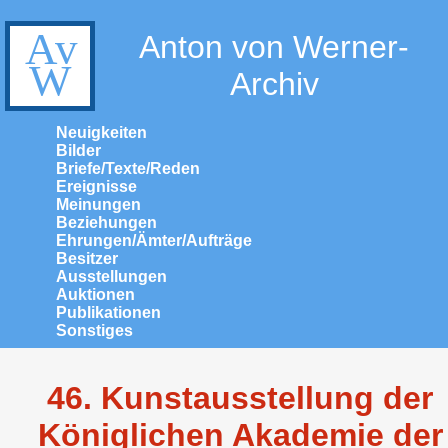
Anton von Werner-
Archiv
Neuigkeiten
Bilder
Briefe/Texte/Reden
Ereignisse
Meinungen
Beziehungen
Ehrungen/Ämter/Aufträge
Besitzer
Ausstellungen
Auktionen
Publikationen
Sonstiges
46. Kunstausstellung der
Königlichen Akademie der