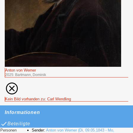
Anton von Werner
2025: Bartmann, Dominik
Kein Bild vorhanden zu: Carl Wendling
Informationen
Beteiligte
Personen
Sender:
Anton von Werner (Di, 09.05.1843 - Mo,