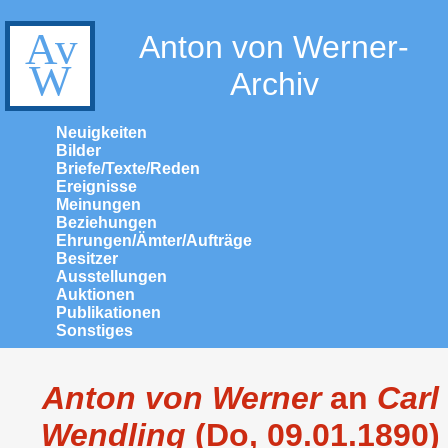
Anton von Werner-
Archiv
Neuigkeiten
Bilder
Briefe/Texte/Reden
Ereignisse
Meinungen
Beziehungen
Ehrungen/Ämter/Aufträge
Besitzer
Ausstellungen
Auktionen
Publikationen
Sonstiges
Anton von Werner
an
Carl
Wendling
(Do, 09.01.1890)