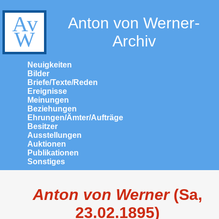
Anton von Werner-
Archiv
Neuigkeiten
Bilder
Briefe/Texte/Reden
Ereignisse
Meinungen
Beziehungen
Ehrungen/Ämter/Aufträge
Besitzer
Ausstellungen
Auktionen
Publikationen
Sonstiges
Anton von Werner
(Sa,
23.02.1895)