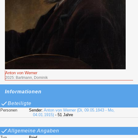
Anton von Werner
2025: Bartmann, Dominik
Informationen
Beteiligte
Personen
Sender:
Anton von Werner (Di, 09.05.1843 - Mo,
04.01.1915)
- 51 Jahre
Allgemeine Angaben
Typ
Brief