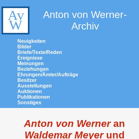
Anton von Werner-
Archiv
Neuigkeiten
Bilder
Briefe/Texte/Reden
Ereignisse
Meinungen
Beziehungen
Ehrungen/Ämter/Aufträge
Besitzer
Ausstellungen
Auktionen
Publikationen
Sonstiges
Anton von Werner
an
Waldemar Meyer
und