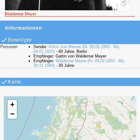
Waldemar Meyer
Informationen
Beteiligte
Personen
Sender:
Anton von Werner (Di, 09.05.1843 - Mo,
04.01.1915)
- 40 Jahre, Berlin
Empfänger: Gattin von Waldemar Meyer
Empfänger:
Waldemar Meyer (Fr, 04.02.1853 - Mo,
30.12.1940)
- 30 Jahre
Karte
+
−