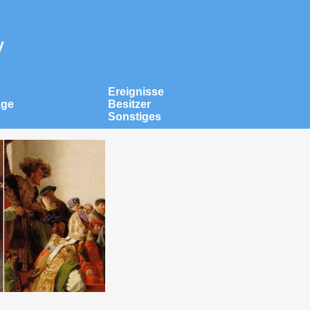
v
Ereignisse
äge
Besitzer
Sonstiges