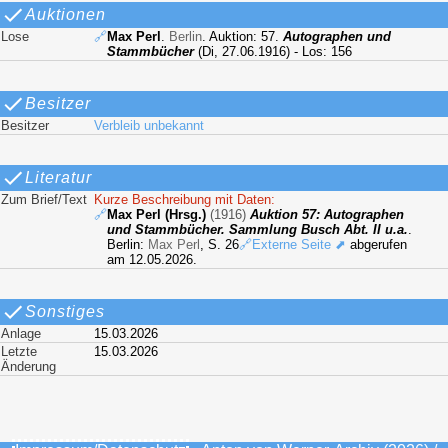
Auktionen
Lose
🔗
Max Perl
.
Berlin
. Auktion: 57.
Autographen und
Stammbücher
(Di, 27.06.1916) - Los: 156
Besitzer
Besitzer
Verbleib unbekannt
Literatur
Zum Brief/Text
Kurze Beschreibung mit Daten:
🔗
Max Perl (Hrsg.)
(1916)
Auktion 57: Autographen
und Stammbücher. Sammlung Busch Abt. II u.a.
.
Berlin:
Max Perl
, S. 26
🔗Externe Seite ⬈
abgerufen
am 12.05.2026.
Sonstiges
Anlage
15.03.2026
Letzte
15.03.2026
Änderung