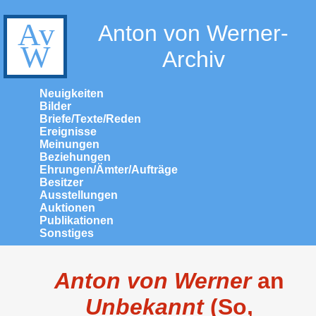
Anton von Werner-
Archiv
Neuigkeiten
Bilder
Briefe/Texte/Reden
Ereignisse
Meinungen
Beziehungen
Ehrungen/Ämter/Aufträge
Besitzer
Ausstellungen
Auktionen
Publikationen
Sonstiges
Anton von Werner
an
Unbekannt
(So,