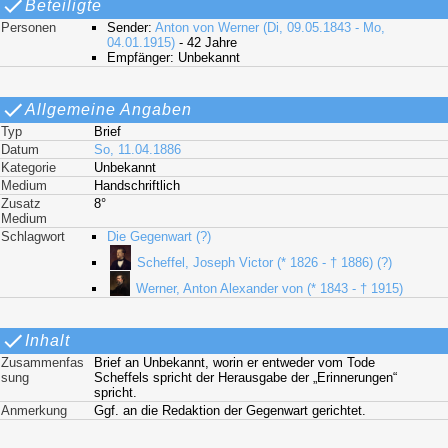
Beteiligte
Personen
Sender:
Anton von Werner (Di, 09.05.1843 - Mo,
04.01.1915)
- 42 Jahre
Empfänger: Unbekannt
Allgemeine Angaben
Typ
Brief
Datum
So, 11.04.1886
Kategorie
Unbekannt
Medium
Handschriftlich
Zusatz
8°
Medium
Schlagwort
Die Gegenwart (?)
Scheffel, Joseph Victor (* 1826 - † 1886) (?)
Werner, Anton Alexander von (* 1843 - † 1915)
Inhalt
Zusammenfas
Brief an Unbekannt, worin er entweder vom Tode
sung
Scheffels spricht der Herausgabe der „Erinnerungen“
spricht.
Anmerkung
Ggf. an die Redaktion der Gegenwart gerichtet.