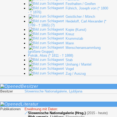
Festhalten / Greifen
Führich, Joseph von (* 1800
- † 1876)
Geistlicher / Mönch
Heideloff, Carl Alexander (*
1789 - † 1865) (?)
Kopie (Kunst)
Kreuz
Krummstab
Mann
Menschenansammlung
(größere Gruppe)
Petrák, Alois (* 1811 - † 1888)
Stab
Umhang / Mantel
Vogel
Zug / Auszug
Besitzer
Besitzer
Slowenische Nationalgalerie, Ljubljana
Literatur
Publikationen
Erwähnung mit Daten:
🔗
Slowenische Nationalgalerie (Hrsg.)
(2015 - heute)
Web umenia
. Ljubljana:
Slowenische