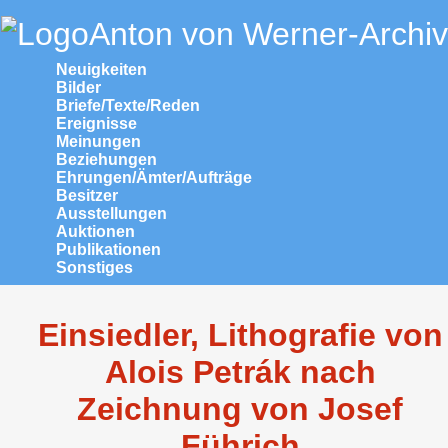
Anton von Werner-Archiv
Neuigkeiten
Bilder
Briefe/Texte/Reden
Ereignisse
Meinungen
Beziehungen
Ehrungen/Ämter/Aufträge
Besitzer
Ausstellungen
Auktionen
Publikationen
Sonstiges
Einsiedler, Lithografie von
Alois Petrák nach
Zeichnung von Josef
Führich