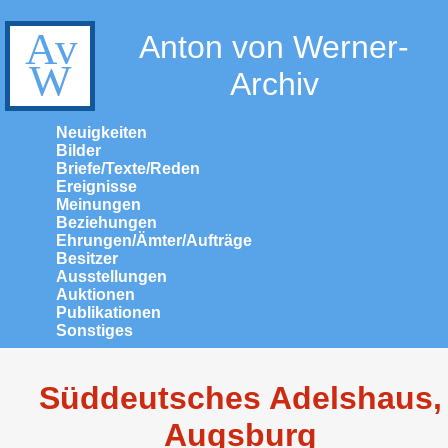
Anton von Werner-
Archiv
Neuigkeiten
Bilder
Briefe/Texte/Reden
Ereignisse
Meinungen
Beziehungen
Ehrungen/Ämter/Aufträge
Besitzer
Ausstellungen
Auktionen
Publikationen
Sonstiges
Süddeutsches Adelshaus,
Augsburg