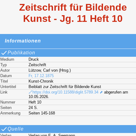
Zeitschrift für Bildende
Kunst - Jg. 11 Heft 10
Informationen
Publikation
Medium
Druck
Typ
Zeitschrift
Autor
Lützow, Carl von (Hrsg.)
Datum
Fr, 17.12.1875
Titel
Kunst-Chronik
Untertitel
Beiblatt zur Zeitschrift für Bildende Kunst
Link
🔗https://doi.org/10.11588/diglit.5789.34 ⬈
abgerufen am
10.05.2026.
Nummer
Heft 10
Seiten
24 S.
Anmerkung
Seiten 145-168
Quelle
Verlag
Verlag von E. A. Seemann