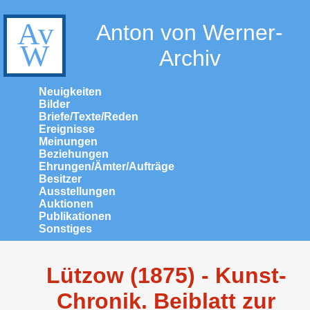
Anton von Werner-
Archiv
Neuigkeiten
Bilder
Briefe/Texte/Reden
Ereignisse
Meinungen
Beziehungen
Ehrungen/Ämter/Aufträge
Besitzer
Ausstellungen
Auktionen
Publikationen
Sonstiges
Lützow (1875) - Kunst-
Chronik. Beiblatt zur