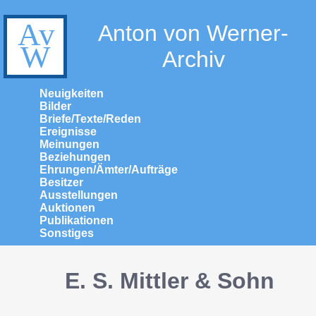
Anton von Werner-
Archiv
Neuigkeiten
Bilder
Briefe/Texte/Reden
Ereignisse
Meinungen
Beziehungen
Ehrungen/Ämter/Aufträge
Besitzer
Ausstellungen
Auktionen
Publikationen
Sonstiges
E. S. Mittler & Sohn