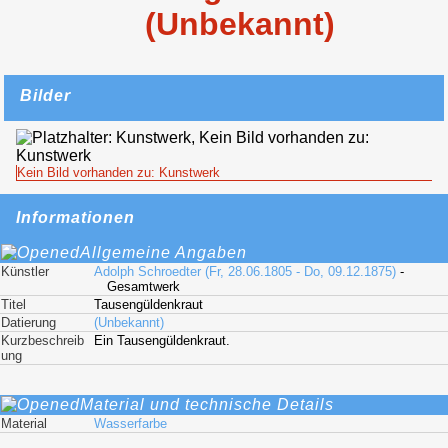
(Unbekannt)
Bilder
Kein Bild vorhanden zu: Kunstwerk
Informationen
Allgemeine Angaben
Künstler
Adolph Schroedter (Fr, 28.06.1805 - Do, 09.12.1875)
-
Gesamtwerk
Titel
Tausengüldenkraut
Datierung
(Unbekannt)
Kurzbeschreib
Ein Tausengüldenkraut.
ung
Material und technische Details
Material
Wasserfarbe