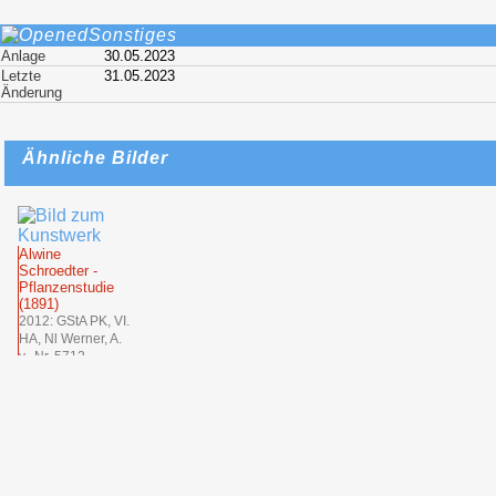
Sonstiges
Anlage
30.05.2023
Letzte
31.05.2023
Änderung
Ähnliche Bilder
Alwine
Schroedter -
Pflanzenstudie
(1891)
2012: GStA PK, VI.
HA, Nl Werner, A.
v., Nr. 5712
Adolph
Schroedter - Drei
Blatt.
Pflanzenstudien
(Unbekannt)