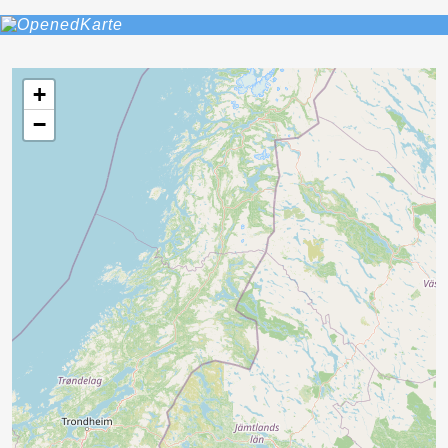
Karte
+
−