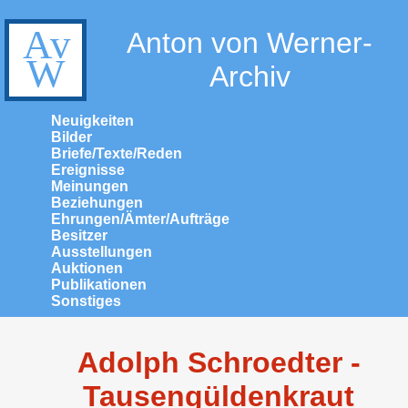
Anton von Werner-
Archiv
Neuigkeiten
Bilder
Briefe/Texte/Reden
Ereignisse
Meinungen
Beziehungen
Ehrungen/Ämter/Aufträge
Besitzer
Ausstellungen
Auktionen
Publikationen
Sonstiges
Adolph Schroedter -
Tausengüldenkraut