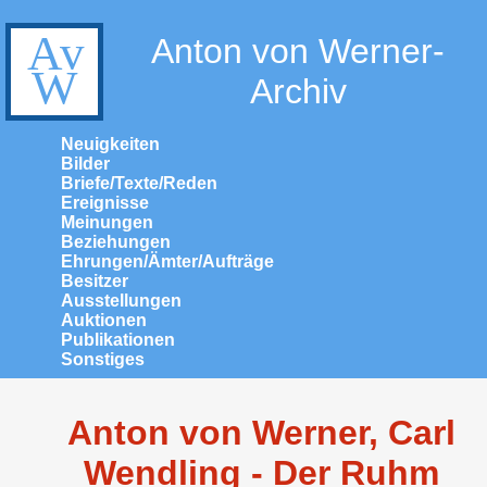
Anton von Werner-
Archiv
Neuigkeiten
Bilder
Briefe/Texte/Reden
Ereignisse
Meinungen
Beziehungen
Ehrungen/Ämter/Aufträge
Besitzer
Ausstellungen
Auktionen
Publikationen
Sonstiges
Anton von Werner, Carl
Wendling - Der Ruhm