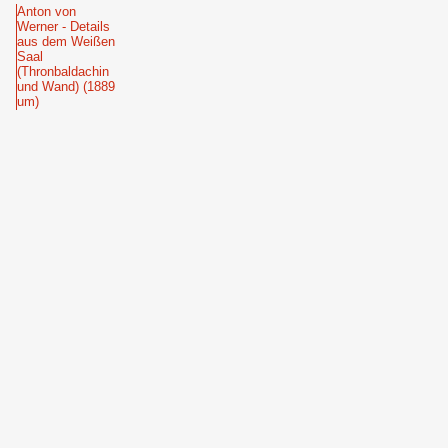
Anton von
Werner - Details
aus dem Weißen
Saal
(Thronbaldachin
und Wand) (1889
um)
2024: Lea Gryse,
Berlin
Anton von
Werner - Details
aus dem Weißen
Saal
(Thronbaldachin
und Wand) (1889
um)
Anton von
Werner - Details
aus dem Weißen
Saal (Säulen,
Türfüllungen,
Rollwerk,