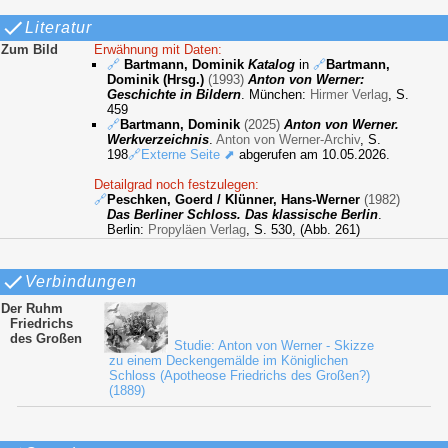
Literatur
Zum Bild
Erwähnung mit Daten:
🔗
Bartmann, Dominik
Katalog
in
🔗
Bartmann,
Dominik (Hrsg.)
(1993)
Anton von Werner:
Geschichte in Bildern
. München:
Hirmer Verlag
, S.
459
🔗
Bartmann, Dominik
(2025)
Anton von Werner.
Werkverzeichnis
.
Anton von Werner-Archiv
, S.
198
🔗Externe Seite ⬈
abgerufen am 10.05.2026.
Detailgrad noch festzulegen:
🔗
Peschken, Goerd / Klünner, Hans-Werner
(1982)
Das Berliner Schloss. Das klassische Berlin
.
Berlin:
Propyläen Verlag
, S. 530, (Abb. 261)
Verbindungen
Der Ruhm
Friedrichs
des Großen
Studie: Anton von Werner - Skizze
zu einem Deckengemälde im Königlichen
Schloss (Apotheose Friedrichs des Großen?)
(1889)