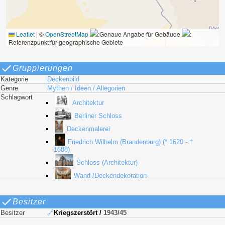
Leaflet
|
©
OpenStreetMap
:Genaue Angabe für Gebäude
:
Referenzpunkt für geographische Gebiete
Gruppierungen
Kategorie
Deckenbild
Genre
Mythen / Ideen / Allegorien
Schlagwort
Architektur
Berliner Schloss
Deckenmalerei
Friedrich Wilhelm (Brandenburg) (* 1620 - †
1688)
Schloss (Architektur)
Wand-/Deckendekoration
Besitzer
Besitzer
🔗
Kriegszerstört
/
1943/45