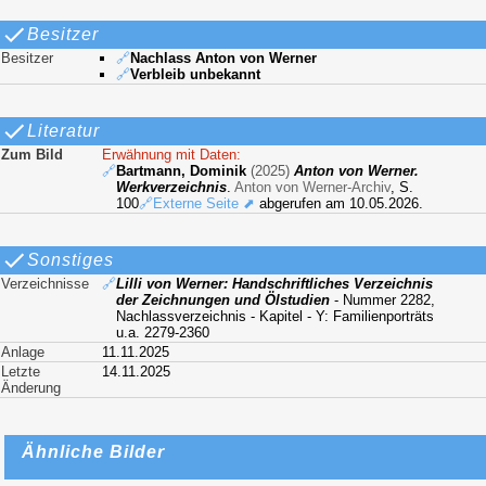
Besitzer
Besitzer
🔗
Nachlass Anton von Werner
🔗
Verbleib unbekannt
Literatur
Zum Bild
Erwähnung mit Daten:
🔗
Bartmann, Dominik
(2025)
Anton von Werner.
Werkverzeichnis
.
Anton von Werner-Archiv
, S.
100
🔗Externe Seite ⬈
abgerufen am 10.05.2026.
Sonstiges
Verzeichnisse
🔗
Lilli von Werner: Handschriftliches Verzeichnis
der Zeichnungen und Ölstudien
- Nummer 2282,
Nachlassverzeichnis - Kapitel - Y: Familienporträts
u.a. 2279-2360
Anlage
11.11.2025
Letzte
14.11.2025
Änderung
Ähnliche Bilder