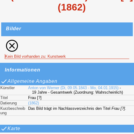
(1862)
Bilder
Kein Bild vorhanden zu: Kunstwerk
Informationen
Allgemeine Angaben
Künstler
Anton von Werner (Di, 09.05.1843 - Mo, 04.01.1915)
-
19 Jahre - Gesamtwerk (Zuordnung: Wahrscheinlich)
Titel
Frau [?]
Datierung
(1862)
Kurzbeschreib
Das Bild trägt im Nachlassverzeichnis den Titel
Frau [?]
.
ung
Karte