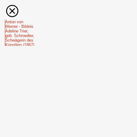
Anton von
Werner - Bildnis
Adeline Trier,
geb. Schroedter,
Schwägerin des
Künstlers (1867)
Anton von
Werner - Bildnis
Carola von
Arnberg (1872)
Anton von
Werner - Bildnis
Alwine
Schroedter,
Schwiegermutter
des Künstlers
(1873)
2000: Unbekannt