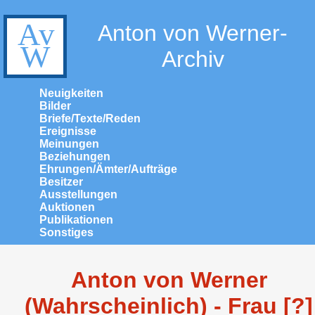
Anton von Werner-
Archiv
Neuigkeiten
Bilder
Briefe/Texte/Reden
Ereignisse
Meinungen
Beziehungen
Ehrungen/Ämter/Aufträge
Besitzer
Ausstellungen
Auktionen
Publikationen
Sonstiges
Anton von Werner
(Wahrscheinlich) - Frau [?]