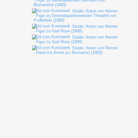
- Figur zu Generalleutnant Leonhard von
Blumenthal (1900)
Studie: Anton von Werner
- Figur zu Generalquartiermeister Theophil von
Podbielski (1900)
Studie: Anton von Werner
- Figur zu Graf Roon (1900)
Studie: Anton von Werner
- Figur zu Graf Roon (1900)
Studie: Anton von Werner
- Hand mit Ärmel (zu Bismarck) (1900)
Studie: Anton von Werner
- Militärische Studie zum Kriegsrat in Versailles
(1900)
Studie: Anton von Werner
- Militärische Studie zum Kriegsrat in Versailles
(1900 ?)
Studie: Anton von Werner
- Militärische Studie zum Kriegsrat in Versailles
(1900 ?)
Studie: Anton von Werner
- Roter Vorhang, ein Portal einrahmend (1900
ca.)
Studie: Anton von Werner
- Studie zu Bismarck (1900 ?)
Studie: Anton von Werner
- Uniformierter mit Schriftstücken am Tisch