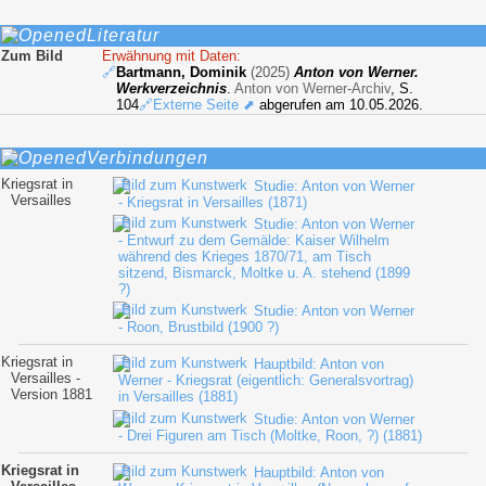
Literatur
Zum Bild
Erwähnung mit Daten:
🔗
Bartmann, Dominik
(2025)
Anton von Werner.
Werkverzeichnis
.
Anton von Werner-Archiv
, S.
104
🔗Externe Seite ⬈
abgerufen am 10.05.2026.
Verbindungen
Kriegsrat in
Studie: Anton von Werner
Versailles
- Kriegsrat in Versailles (1871)
Studie: Anton von Werner
- Entwurf zu dem Gemälde: Kaiser Wilhelm
während des Krieges 1870/71, am Tisch
sitzend, Bismarck, Moltke u. A. stehend (1899
?)
Studie: Anton von Werner
- Roon, Brustbild (1900 ?)
Kriegsrat in
Hauptbild: Anton von
Versailles -
Werner - Kriegsrat (eigentlich: Generalsvortrag)
Version 1881
in Versailles (1881)
Studie: Anton von Werner
- Drei Figuren am Tisch (Moltke, Roon, ?) (1881)
Kriegsrat in
Hauptbild: Anton von