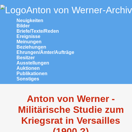
Anton von Werner-Archiv
Neuigkeiten
Bilder
Briefe/Texte/Reden
Ereignisse
Meinungen
Beziehungen
Ehrungen/Ämter/Aufträge
Besitzer
Ausstellungen
Auktionen
Publikationen
Sonstiges
Anton von Werner -
Militärische Studie zum
Kriegsrat in Versailles
(1900 ?)