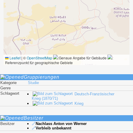
Leaflet
|
©
OpenStreetMap
:Genaue Angabe für Gebäude
:
Referenzpunkt für geographische Gebiete
Gruppierungen
Kategorie
Studie
Genre
Schlagwort
Deutsch-Französischer
Krieg (1870/71)
Krieg
Besitzer
Besitzer
🔗
Nachlass Anton von Werner
🔗
Verbleib unbekannt