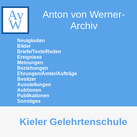
Anton von Werner-
Archiv
Neuigkeiten
Bilder
Briefe/Texte/Reden
Ereignisse
Meinungen
Beziehungen
Ehrungen/Ämter/Aufträge
Besitzer
Ausstellungen
Auktionen
Publikationen
Sonstiges
Kieler Gelehrtenschule