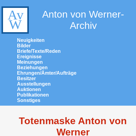
Anton von Werner-
Archiv
Neuigkeiten
Bilder
Briefe/Texte/Reden
Ereignisse
Meinungen
Beziehungen
Ehrungen/Ämter/Aufträge
Besitzer
Ausstellungen
Auktionen
Publikationen
Sonstiges
Totenmaske Anton von
Werner