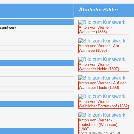
Ähnliche Bilder
esamtwerk
Anton von Werner -
Wannsee (1886)
Anton von Werner - Am
Wannsee (1896)
Anton von Werner -
Wannseer Heide (1897)
Anton von Werner - Auf der
Wannseer Heide (1898)
Anton von Werner -
Weiblicher Porträtkopf (1882)
Anton von Werner -
Laubstudie (Wannsee)
(1906)
2012: GStA PK, VI. HA, Nl