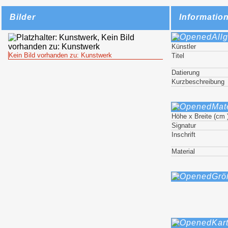
Bilder
Informatio
All
Künstler
Kein Bild vorhanden zu: Kunstwerk
Titel
Datierung
Kurzbeschreibung
Mat
Höhe x Breite (cm 
Signatur
Inschrift
Material
Grö
Kar