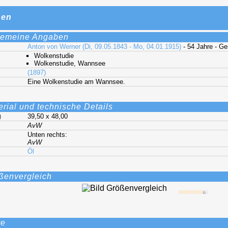
nen
gemeine Angaben
Anton von Werner (Di, 09.05.1843 - Mo, 04.01.1915)
- 54 Jahre - G
Wolkenstudie
Wolkenstudie, Wannsee
(1897)
Eine Wolkenstudie am Wannsee.
erial und technische Details
)
39,50 x 48,00
AvW
Unten rechts:
AvW
Öl
ßenvergleich
te