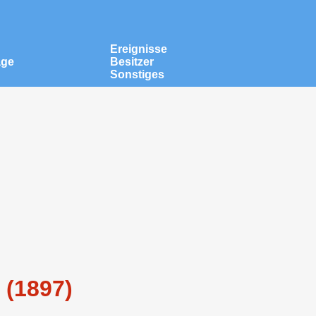
Ereignisse
äge
Besitzer
Sonstiges
 (1897)