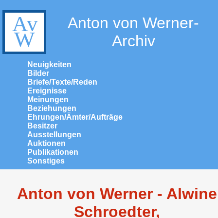
Anton von Werner-
Archiv
Neuigkeiten
Bilder
Briefe/Texte/Reden
Ereignisse
Meinungen
Beziehungen
Ehrungen/Ämter/Aufträge
Besitzer
Ausstellungen
Auktionen
Publikationen
Sonstiges
Anton von Werner - Alwine
Schroedter,