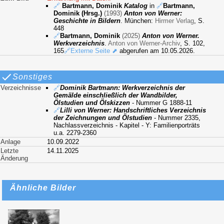
🔗
Bartmann, Dominik
Katalog
in
🔗
Bartmann,
Dominik (Hrsg.)
(1993)
Anton von Werner:
Geschichte in Bildern
. München:
Hirmer Verlag
, S.
448
🔗
Bartmann, Dominik
(2025)
Anton von Werner.
Werkverzeichnis
.
Anton von Werner-Archiv
, S. 102,
165
🔗Externe Seite ⬈
abgerufen am 10.05.2026.
Sonstiges
Verzeichnisse
🔗
Dominik Bartmann: Werkverzeichnis der
Gemälde einschließlich der Wandbilder,
Ölstudien und Ölskizzen
- Nummer G 1888-11
🔗
Lilli von Werner: Handschriftliches Verzeichnis
der Zeichnungen und Ölstudien
- Nummer 2335,
Nachlassverzeichnis - Kapitel - Y: Familienporträts
u.a. 2279-2360
Anlage
10.09.2022
Letzte
14.11.2025
Änderung
Ähnliche Bilder