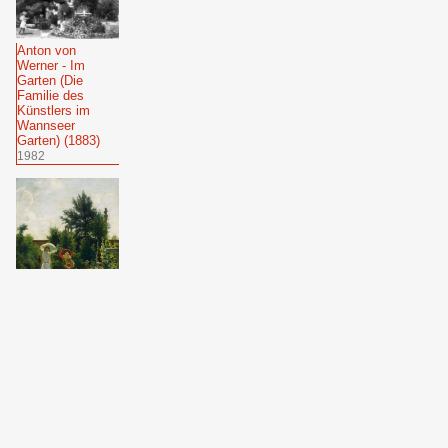
Anton von
Werner - Im
Garten (Die
Familie des
Künstlers im
Wannseer
Garten) (1883)
1982
Anton von
Werner - Am
Rondell im
Wannseer Garten
(Wannseegarten
mit Familie des
Künstlers) (1882)
2026: Dominik