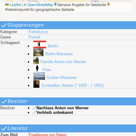
Leaflet
|
©
OpenStreetMap
:Genaue Angabe für Gebäude
:
Referenzpunkt für geographische Gebiete
Gruppierungen
Kategorie
Farbskizze
Genre
Porträt
Schlagwort
Berlin
Berlin-Wannsee
Familie Anton von Werner
Frau
Großer Wannsee
Schrœdter, Alwine (* 1820 - † 1892)
Besitzer
Besitzer
🔗
Nachlass Anton von Werner
🔗
Verbleib unbekannt
Literatur
Zum Bild
Erwähnung mit Daten: