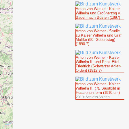
Anton von Werner - Kaiser
Wilhelm und Großherzog v.
Baden nach Büsten (1897)
Anton von Werner - Studie
zu Kaiser Wilhelm und Graf
Moltke (90. Geburtstag)
(1890 ?)
Anton von Werner - Kaiser
Wilhelm II. und Prinz Eitel
Friedrich (Schwarzer Adler-
Orden) (1912 ?)
Anton von Werner - Kaiser
Wilhelm II. (?), Brustbild in
Husarenuniform (1910 um)
2019: Schloss Ahlden