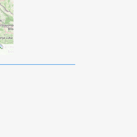
:
 † 1941)