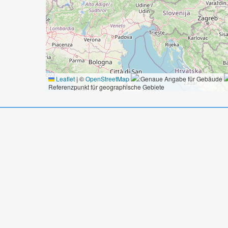
Leaflet
|
©
OpenStreetMap
:Genaue Angabe für Gebäude
Referenzpunkt für geographische Gebiete
ppierungen
Farbskizze
Porträt
Grisaille
Mann
Wilhelm II. (Deutsches Reich) (* 1859 -
itzer
🔗
Nachlass Anton von Werner
🔗
Verbleib unbekannt
ratur