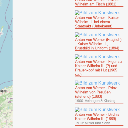
Wilhelm am Tisch (1881)
Anton von Werner - Kaiser
Wilhelm II. bei einem
Staatsakt (Unbekannt)
Anton von Werner (Fraglich)
- Kaiser Wilhelm II.,
Brustbild in Uniform (1894)
Anton von Werner - Figur zu
Kaiser Wilhelm II. (?) und
Frauenkopf mit Hut (1905
ca.)
Anton von Werner - Prinz
Wilhelm von Preußen
(stehend) (1883)
1900: Velhagen & Klasing
Anton von Werner - Bildnis
Kaiser Wilhelm II. (1889)
1913: Mittler und Sohn