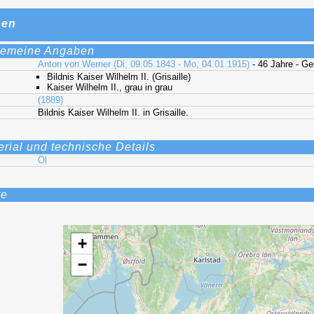
nen
gemeine Angaben
Anton von Werner (Di, 09.05.1843 - Mo, 04.01.1915)
- 46 Jahre - G
Bildnis Kaiser Wilhelm II. (Grisaille)
Kaiser Wilhelm II., grau in grau
(1889)
Bildnis Kaiser Wilhelm II. in Grisaille.
erial und technische Details
Öl
te
+
−