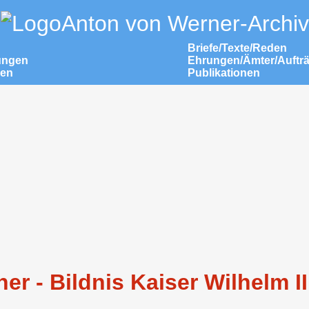
Anton von Werner-Archiv
Briefe/Texte/Reden
ungen
Ehrungen/Ämter/Auftr
nen
Publikationen
r - Bildnis Kaiser Wilhelm II.