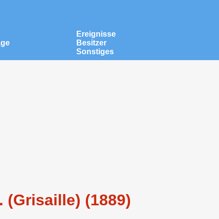
Ereignisse
äge
Besitzer
Sonstiges
 (Grisaille) (1889)