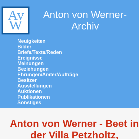
Anton von Werner-
Archiv
Neuigkeiten
Bilder
Briefe/Texte/Reden
Ereignisse
Meinungen
Beziehungen
Ehrungen/Ämter/Aufträge
Besitzer
Ausstellungen
Auktionen
Publikationen
Sonstiges
Anton von Werner - Beet in
der Villa Petzholtz,