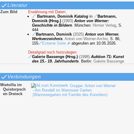
Literatur
Zum Bild
Erwähnung mit Daten:
🔗
Bartmann, Dominik
Katalog
in
🔗
Bartmann,
Dominik (Hrsg.)
(1993)
Anton von Werner:
Geschichte in Bildern
. München:
Hirmer Verlag
, S.
444
🔗
Bartmann, Dominik
(2025)
Anton von Werner.
Werkverzeichnis
.
Anton von Werner-Archiv
, S. 86,
155
🔗Externe Seite ⬈
abgerufen am 10.05.2026.
Detailgrad noch festzulegen:
🔗
Galerie Bassenge (Hrsg.)
(1998)
Auktion 71: Kunst
des 15.- 19. Jahrhunderts
. Berlin:
Galerie Bassenge
Verbindungen
Mietvilla im
Gruppe: Anton von Werner
Quistorpsch
- Am Rondell im Wannseer Garten
en Dreieck
(Wannseegarten mit Familie des Künstlers)
(1882)
Gruppe: Anton von Werner
- Malvina von Werner auf der Veranda der
Mietvilla in Wannsee (1882)
Gruppe: Anton von Werner
- Preußischer Offizier (1882)
Gruppe: Anton von Werner