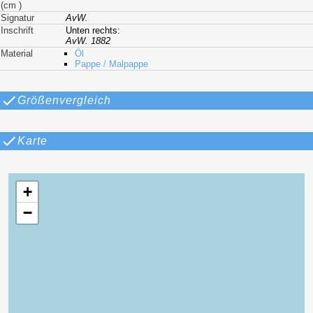
(cm )
Signatur
AvW.
Inschrift
Unten rechts:
AvW. 1882
Material
Öl
Pappe / Malpappe
Größenvergleich
Karte
+
−