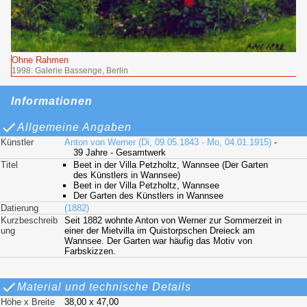
Ohne Rahmen
1998: Galerie Bassenge, Berlin
Informationen
Allgemeine Angaben
Künstler
Anton von Werner (Di, 09.05.1843 - Mo, 04.01.1915)
-
39 Jahre - Gesamtwerk
Titel
Beet in der Villa Petzholtz, Wannsee (Der Garten
des Künstlers in Wannsee)
Beet in der Villa Petzholtz, Wannsee
Der Garten des Künstlers in Wannsee
Datierung
(1882)
Kurzbeschreib
Seit 1882 wohnte Anton von Werner zur Sommerzeit in
ung
einer der Mietvilla im Quistorpschen Dreieck am
Wannsee. Der Garten war häufig das Motiv von
Farbskizzen.
Material und technische Details
Höhe x Breite
38,00 x 47,00