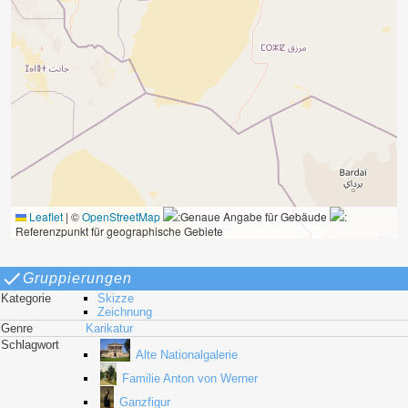
Leaflet
|
©
OpenStreetMap
:Genaue Angabe für Gebäude
:
Referenzpunkt für geographische Gebiete
Gruppierungen
Kategorie
Skizze
Zeichnung
Genre
Karikatur
Schlagwort
Alte Nationalgalerie
Familie Anton von Werner
Ganzfigur