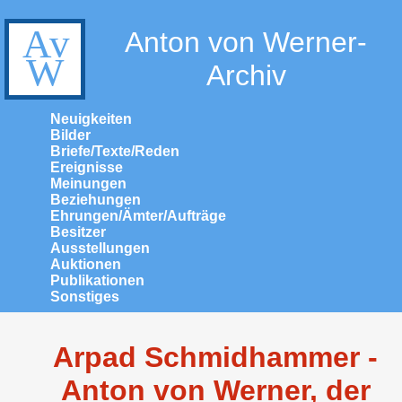
Anton von Werner-
Archiv
Neuigkeiten
Bilder
Briefe/Texte/Reden
Ereignisse
Meinungen
Beziehungen
Ehrungen/Ämter/Aufträge
Besitzer
Ausstellungen
Auktionen
Publikationen
Sonstiges
Arpad Schmidhammer -
Anton von Werner, der