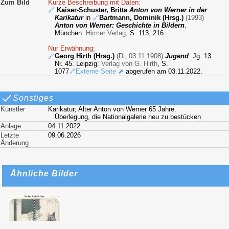
Zum Bild
Kurze Beschreibung mit Daten:
🔗
Kaiser-Schuster, Britta
Anton von Werner in der
Karikatur
in
🔗
Bartmann, Dominik (Hrsg.)
(1993)
Anton von Werner: Geschichte in Bildern
.
München:
Hirmer Verlag
, S. 113, 216
Nur Erwähnung:
🔗
Georg Hirth (Hrsg.)
(Di, 03.11.1908)
Jugend
. Jg. 13
Nr. 45. Leipzig:
Verlag von G. Hirth
, S.
1077
🔗Externe Seite ⬈
abgerufen am 03.11.2022.
Sonstiges
Künstler
Karikatur; Alter Anton von Werner 65 Jahre.
Überlegung, die Nationalgalerie neu zu bestücken
Anlage
04.11.2022
Letzte
09.06.2026
Änderung
Ähnliche Bilder