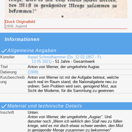
Druck Originalbild
1908: Jugend
Informationen
Allgemeine Angaben
Künstler
Arpad Schmidhammer (Do, 12.02.1857 - Fr,
13.05.1921)
- 51 Jahre - Gesamtwerk
Titel
Anton von Werner, der umgekehrte Augias
Datierung
(1908)
Kurzbeschreib
Anton von Werner ist mit der Aufgabe betreut, welche
ung
auch real im Raum stand, die Nationalgalerie neu zu
ordnen. Sein Problem wird sein, genügend Mist, aus
Sicht der Moderne, für die Sammlung zu gewinnen.
Material und technische Details
Inschrift
Unten:
Anton von Werner, der umgekehrte
Augias
. Und
darunter noch
Wenn ich wirklich den Stall neu zu füllen
kriege, wird es mir doch etwas schwer werden, den Mist
in genügender Menge zusammen zu bekommen