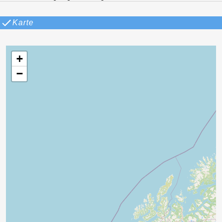
Karte
+
−